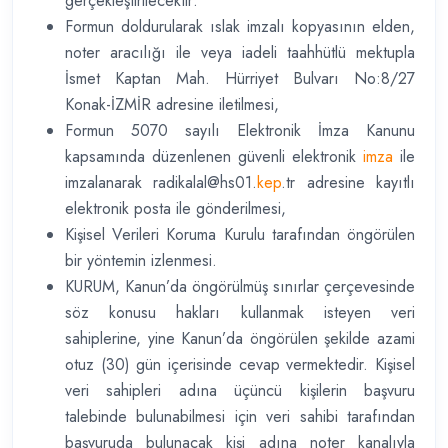
gerçekleştirilecektir:
Formun doldurularak ıslak imzalı kopyasının elden,
noter aracılığı ile veya iadeli taahhütlü mektupla
İsmet Kaptan Mah. Hürriyet Bulvarı No:8/27
Konak-İZMİR adresine iletilmesi,
Formun 5070 sayılı Elektronik İmza Kanunu
kapsamında düzenlenen güvenli elektronik
imza
ile
imzalanarak radikalal@hs01.
kep
.tr adresine kayıtlı
elektronik posta ile gönderilmesi,
Kişisel Verileri Koruma Kurulu tarafından öngörülen
bir yöntemin izlenmesi.
KURUM, Kanun’da öngörülmüş sınırlar çerçevesinde
söz konusu hakları kullanmak isteyen veri
sahiplerine, yine Kanun’da öngörülen şekilde azami
otuz (30) gün içerisinde cevap vermektedir. Kişisel
veri sahipleri adına üçüncü kişilerin başvuru
talebinde bulunabilmesi için veri sahibi tarafından
başvuruda bulunacak kişi adına noter kanalıyla